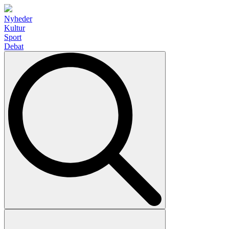
Nyheder
Kultur
Sport
Debat
Search
for: