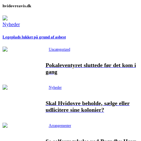
hvidovreavis.dk
Nyheder
Legeplads lukket på grund af asbest
Uncategorized
Pokaleventyret sluttede før det kom i
gang
Nyheder
Skal Hvidovre beholde, sælge eller
udlicitere sine kolonier?
Arrangementer