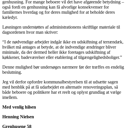
genhusning. For mange beboere vil det have afgørende betydning –
også fordi en genhusning kan få alvorlige konsekvenser for
familiernes hverdag og for deres mulighed for at beholde deres
kæledyr.
Løsningen understøttes af administrationens skriftlige materiale til
dagsordenen hvor man skriver:
“I de nødvendige arbejder indgår ikke en udskiftning af terrændæk,
hvilket må antages at betyde, at de indvendige ændringer bliver
minimale, da der dermed heller ikke foretages udskiftning af
køkkener, badeværelser eller etablering af tilgængelighedsboliger.”
Denne mulighed bør undersøges nærmere før der træffes en endelig
beslutning.
Jeg vil derfor opfordre kommunalbestyrelsen til at udsætte sagen
med henblik på at få udarbejdet en alternativ renoveringsplan, så
både beboere og politikere har et reelt og oplyst grundlag at vælge
imellem.
Med venlig hilsen
Henning Nielsen
Grenhusene 58