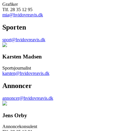
Grafiker
Tlf. 28 35 12 95
mia@hvidovreavis.dk
Sporten
sport@hvidovreavis.dk
Karsten Madsen
Sportsjournalist
karsten@hvidovreavis.dk
Annoncer
annoncer@hvidovreavis.dk
Jens Orby
Annoncekonsulent