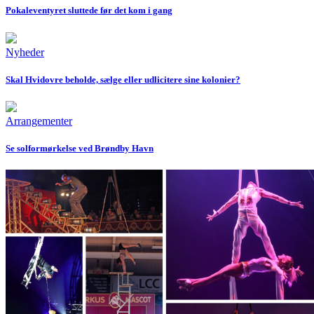
Pokaleventyret sluttede før det kom i gang
Nyheder
Skal Hvidovre beholde, sælge eller udlicitere sine kolonier?
Arrangementer
Se solformørkelse ved Brøndby Havn