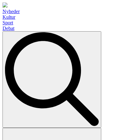
Nyheder
Kultur
Sport
Debat
Search
for: