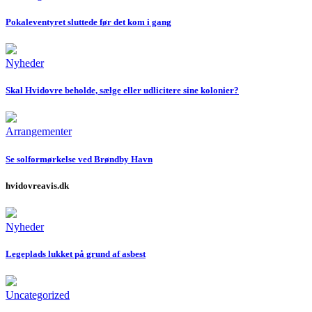
Pokaleventyret sluttede før det kom i gang
Nyheder
Skal Hvidovre beholde, sælge eller udlicitere sine kolonier?
Arrangementer
Se solformørkelse ved Brøndby Havn
hvidovreavis.dk
Nyheder
Legeplads lukket på grund af asbest
Uncategorized