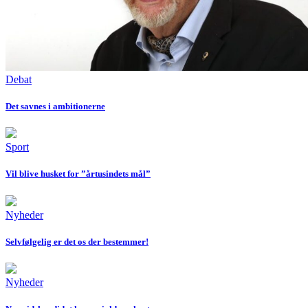
Debat
Det savnes i ambitionerne
Sport
Vil blive husket for ”årtusindets mål”
Nyheder
Selvfølgelig er det os der bestemmer!
Nyheder