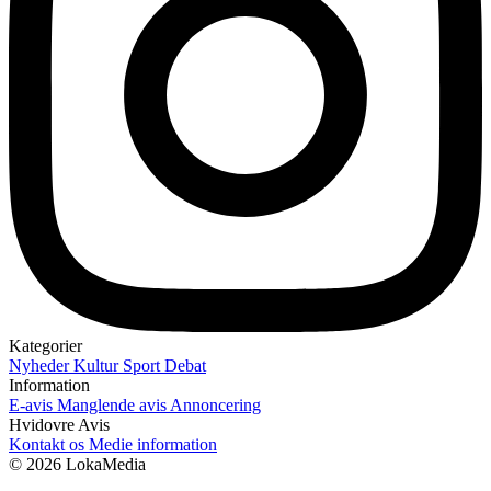
Kategorier
Nyheder
Kultur
Sport
Debat
Information
E-avis
Manglende avis
Annoncering
Hvidovre Avis
Kontakt os
Medie information
© 2026 LokaMedia