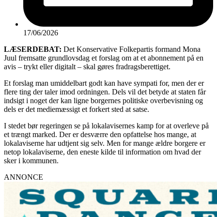
17/06/2026
LÆSERDEBAT:
Det Konservative Folkepartis formand Mona
Juul fremsatte grundlovsdag et forslag om at et abonnement på en
avis – trykt eller digitalt – skal gøres fradragsberettiget.
Et forslag man umiddelbart godt kan have sympati for, men der er
flere ting der taler imod ordningen. Dels vil det betyde at staten får
indsigt i noget der kan ligne borgernes politiske overbevisning og
dels er det mediemæssigt et forkert sted at satse.
I stedet bør regeringen se på lokalavisernes kamp for at overleve på
et trængt marked. Der er desværre den opfattelse hos mange, at
lokalaviserne har udtjent sig selv. Men for mange ældre borgere er
netop lokalaviserne, den eneste kilde til information om hvad der
sker i kommunen.
ANNONCE