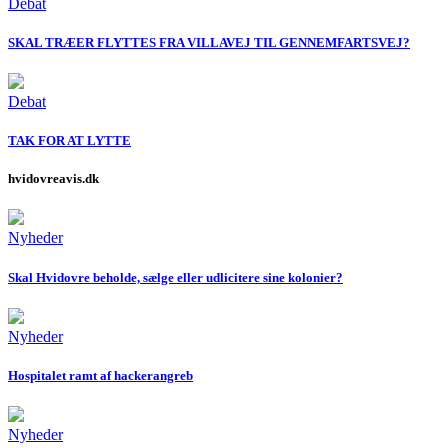
Debat
SKAL TRÆER FLYTTES FRA VILLAVEJ TIL GENNEMFARTSVEJ?
Debat
TAK FOR AT LYTTE
hvidovreavis.dk
Nyheder
Skal Hvidovre beholde, sælge eller udlicitere sine kolonier?
Nyheder
Hospitalet ramt af hackerangreb
Nyheder