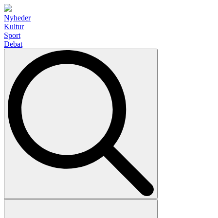
Nyheder
Kultur
Sport
Debat
Search
for: