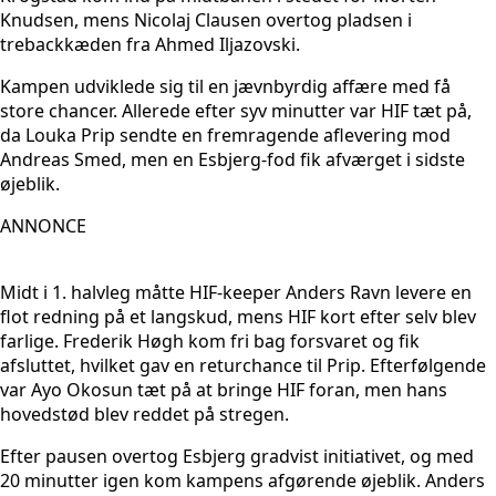
Knudsen, mens Nicolaj Clausen overtog pladsen i
trebackkæden fra Ahmed Iljazovski.
Kampen udviklede sig til en jævnbyrdig affære med få
store chancer. Allerede efter syv minutter var HIF tæt på,
da Louka Prip sendte en fremragende aflevering mod
Andreas Smed, men en Esbjerg-fod fik afværget i sidste
øjeblik.
ANNONCE
Midt i 1. halvleg måtte HIF-keeper Anders Ravn levere en
flot redning på et langskud, mens HIF kort efter selv blev
farlige. Frederik Høgh kom fri bag forsvaret og fik
afsluttet, hvilket gav en returchance til Prip. Efterfølgende
var Ayo Okosun tæt på at bringe HIF foran, men hans
hovedstød blev reddet på stregen.
Efter pausen overtog Esbjerg gradvist initiativet, og med
20 minutter igen kom kampens afgørende øjeblik. Anders