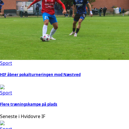
Sport
HIF åbner pokalturneringen mod Næstved
Sport
Flere træningskampe på plads
Seneste i Hvidovre IF
Sport