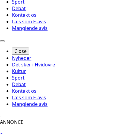
Sport
Debat
Kontakt os
Læs som E-avis
Manglende avis
Close
Nyheder
Det sker i Hvidovre
Kultur
Sport
Debat
Kontakt os
Læs som E-avis
Manglende avis
.
ANNONCE