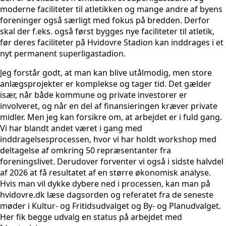
moderne faciliteter til atletikken og mange andre af byens
foreninger også særligt med fokus på bredden. Derfor
skal der f.eks. også først bygges nye faciliteter til atletik,
før deres faciliteter på Hvidovre Stadion kan inddrages i et
nyt permanent superligastadion.
Jeg forstår godt, at man kan blive utålmodig, men store
anlægsprojekter er komplekse og tager tid. Det gælder
især, når både kommune og private investorer er
involveret, og når en del af finansieringen kræver private
midler. Men jeg kan forsikre om, at arbejdet er i fuld gang.
Vi har blandt andet været i gang med
inddragelsesprocessen, hvor vi har holdt workshop med
deltagelse af omkring 50 repræsentanter fra
foreningslivet. Derudover forventer vi også i sidste halvdel
af 2026 at få resultatet af en større økonomisk analyse.
Hvis man vil dykke dybere ned i processen, kan man på
hvidovre.dk læse dagsorden og referatet fra de seneste
møder i Kultur- og Fritidsudvalget og By- og Planudvalget.
Her fik begge udvalg en status på arbejdet med