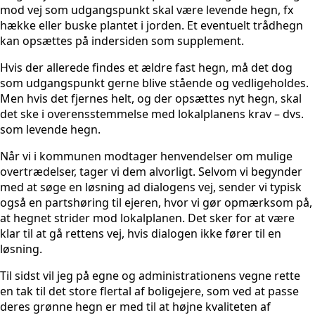
mod vej som udgangspunkt skal være levende hegn, fx
hække eller buske plantet i jorden. Et eventuelt trådhegn
kan opsættes på indersiden som supplement.
Hvis der allerede findes et ældre fast hegn, må det dog
som udgangspunkt gerne blive stående og vedligeholdes.
Men hvis det fjernes helt, og der opsættes nyt hegn, skal
det ske i overensstemmelse med lokalplanens krav – dvs.
som levende hegn.
Når vi i kommunen modtager henvendelser om mulige
overtrædelser, tager vi dem alvorligt. Selvom vi begynder
med at søge en løsning ad dialogens vej, sender vi typisk
også en partshøring til ejeren, hvor vi gør opmærksom på,
at hegnet strider mod lokalplanen. Det sker for at være
klar til at gå rettens vej, hvis dialogen ikke fører til en
løsning.
Til sidst vil jeg på egne og administrationens vegne rette
en tak til det store flertal af boligejere, som ved at passe
deres grønne hegn er med til at højne kvaliteten af