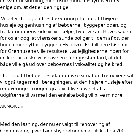
en svær beslutning, men i Kommunalbestyrelsen er vi
enige om, at det er den rigtige.
Vi deler din og andres bekymring i forhold til højere
husleje og genhusning af beboerne i byggeperioden, og
fra kommunens side vil vi hjælpe, hvor vi kan. Hovedsagen
for os er dog, at vi ønsker sunde boliger til dem af os, der
bor i almennyttigt byggeri i Hvidovre. En billigere løsning
for Grenhusene ville resultere i, at lejlighederne inden for
en kort årrække ville have en så ringe standard, at det
både ville gå ud over beboernes livskvalitet og helbred.
I forhold til beboernes økonomiske situation fremover skal
vi også tage med i beregningen, at den højere husleje efter
renoveringen i nogen grad vil blive opvejet af, at
udgifterne til varme i den enkelte bolig vil blive mindre.
ANNONCE
Med den løsning, der nu er valgt til renovering af
Grenhusene, giver Landsbyggefonden et tilskud på 200