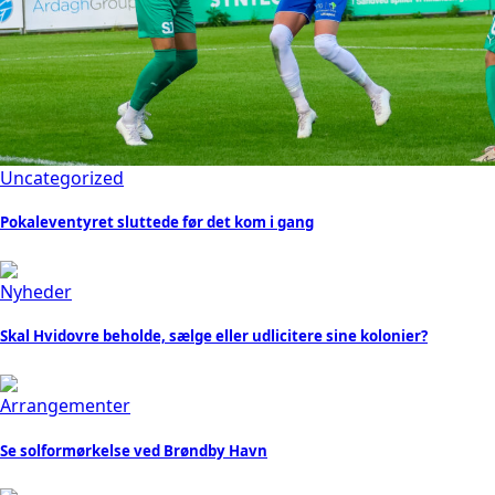
Uncategorized
Pokaleventyret sluttede før det kom i gang
Nyheder
Skal Hvidovre beholde, sælge eller udlicitere sine kolonier?
Arrangementer
Se solformørkelse ved Brøndby Havn