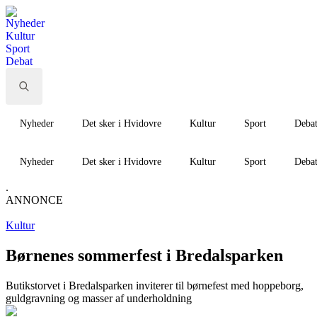
Nyheder
Kultur
Sport
Debat
Search
for:
Nyheder
Det sker i Hvidovre
Kultur
Sport
Deba
Nyheder
Det sker i Hvidovre
Kultur
Sport
Deba
.
ANNONCE
Kultur
Børnenes sommerfest i Bredalsparken
Butikstorvet i Bredalsparken inviterer til børnefest med hoppeborg,
guldgravning og masser af underholdning