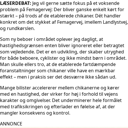
LÆSERDEBAT:
Jeg vil gerne sætte fokus på et voksende
problem på Femagervej: Der bliver ganske enkelt kørt for
stærkt – på trods af de etablerede chikaner. Dét handler
konkret om det stykket af Femagervej, imellem Landlystvej,
og rundkørslen.
Som ny beboer i området oplever jeg dagligt, at
hastighedsgrænsen enten bliver ignoreret eller betragtet
som vejledende. Det er en udvikling, der skaber utryghed
for både beboere, cyklister og ikke mindst børn i området.
Man skulle ellers tro, at de etablerede fartdæmpende
foranstaltninger som chikaner ville have en mærkbar
effekt – men i praksis ser det desværre ikke sådan ud.
Mange bilister accelererer mellem chikanerne og kører
med en hastighed, der virker for høj i forhold til vejens
karakter og omgivelser. Det underminerer hele formålet
med trafiksikringen og efterlader en følelse af, at der
mangler konsekvens og kontrol.
ANNONCE