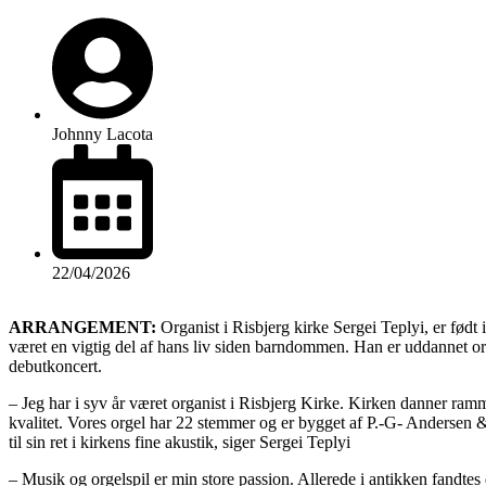
Johnny Lacota
22/04/2026
ARRANGEMENT:
Organist i Risbjerg kirke Sergei Teplyi, er fød
været en vigtig del af hans liv siden barndommen. Han er uddannet orga
debutkoncert.
– Jeg har i syv år været organist i Risbjerg Kirke. Kirken danner ramm
kvalitet. Vores orgel har 22 stemmer og er bygget af P.-G- Anderse
til sin ret i kirkens fine akustik, siger Sergei Teplyi
– Musik og orgelspil er min store passion. Allerede i antikken fandtes 