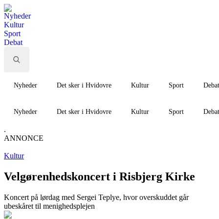
Nyheder
Kultur
Sport
Debat
Search
for:
Nyheder
Det sker i Hvidovre
Kultur
Sport
Deba
Nyheder
Det sker i Hvidovre
Kultur
Sport
Deba
.
ANNONCE
Kultur
Velgørenhedskoncert i Risbjerg Kirke
Koncert på lørdag med Sergei Teplye, hvor overskuddet går
ubeskåret til menighedsplejen