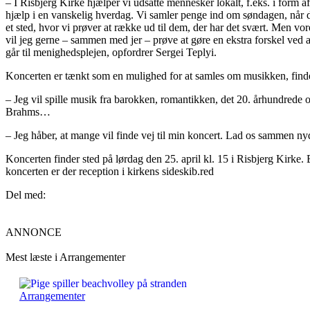
– I Risbjerg Kirke hjælper vi udsatte mennesker lokalt, f.eks. i form af
hjælp i en vanskelig hverdag. Vi samler penge ind om søndagen, når der
et sted, hvor vi prøver at række ud til dem, der har det svært. Men vo
vil jeg gerne – sammen med jer – prøve at gøre en ekstra forskel ved a
går til menighedsplejen, opfordrer Sergei Teplyi.
Koncerten er tænkt som en mulighed for at samles om musikken, finde 
– Jeg vil spille musik fra barokken, romantikken, det 20. århundrede
Brahms…
– Jeg håber, at mange vil finde vej til min koncert. Lad os sammen nyd
Koncerten finder sted på lørdag den 25. april kl. 15 i Risbjerg Kirke.
koncerten er der reception i kirkens sideskib.red
Del med:
ANNONCE
Mest læste i Arrangementer
Arrangementer