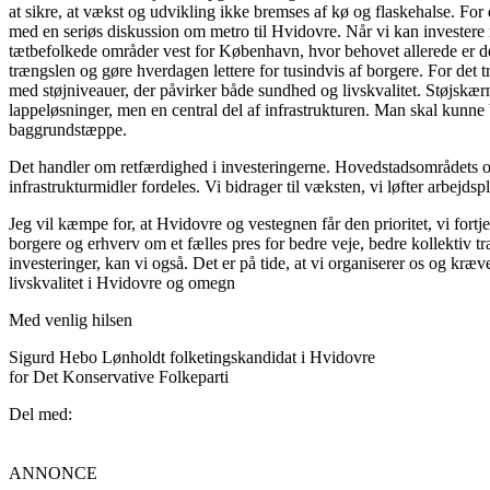
at sikre, at vækst og udvikling ikke bremses af kø og flaskehalse. For 
med en seriøs diskussion om metro til Hvidovre. Når vi kan investere m
tætbefolkede områder vest for København, hvor behovet allerede er d
trængslen og gøre hverdagen lettere for tusindvis af borgere. For det t
med støjniveauer, der påvirker både sundhed og livskvalitet. Støjskæ
lappeløsninger, men en central del af infrastrukturen. Man skal kunn
baggrundstæppe.
Det handler om retfærdighed i investeringerne. Hovedstadsområdets om
infrastrukturmidler fordeles. Vi bidrager til væksten, vi løfter arbejdsp
Jeg vil kæmpe for, at Hvidovre og vestegnen får den prioritet, vi fort
borgere og erhverv om et fælles pres for bedre veje, bedre kollektiv 
investeringer, kan vi også. Det er på tide, at vi organiserer os og kræve
livskvalitet i Hvidovre og omegn
Med venlig hilsen
Sigurd Hebo Lønholdt folketingskandidat i Hvidovre
for Det Konservative Folkeparti
Del med:
ANNONCE