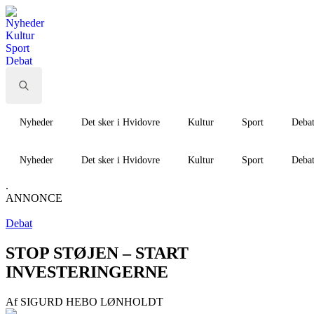
Nyheder
Kultur
Sport
Debat
Search
for:
Nyheder
Det sker i Hvidovre
Kultur
Sport
Deba
Nyheder
Det sker i Hvidovre
Kultur
Sport
Deba
.
ANNONCE
Debat
STOP STØJEN – START
INVESTERINGERNE
Af SIGURD HEBO LØNHOLDT