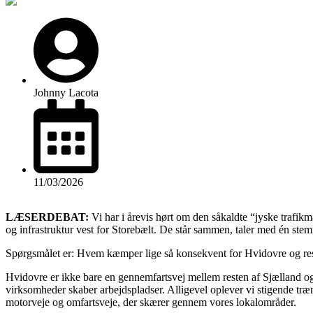
Johnny Lacota
11/03/2026
LÆSERDEBAT:
Vi har i årevis hørt om den såkaldte “jyske trafikm
og infrastruktur vest for Storebælt. De står sammen, taler med én stemme
Spørgsmålet er: Hvem kæmper lige så konsekvent for Hvidovre og 
Hvidovre er ikke bare en gennemfartsvej mellem resten af Sjælland og in
virksomheder skaber arbejdspladser. Alligevel oplever vi stigende træng
motorveje og omfartsveje, der skærer gennem vores lokalområder.