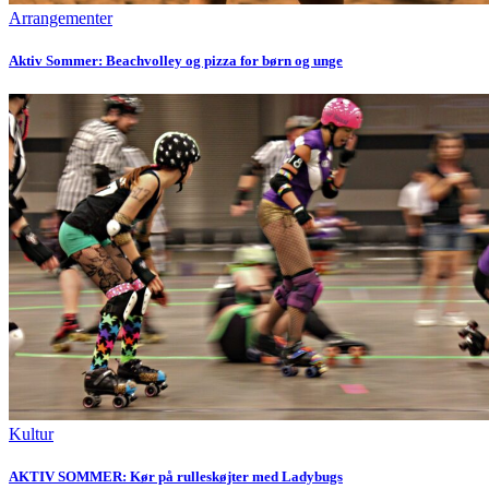
Arrangementer
Aktiv Sommer: Beachvolley og pizza for børn og unge
Kultur
AKTIV SOMMER: Kør på rulleskøjter med Ladybugs