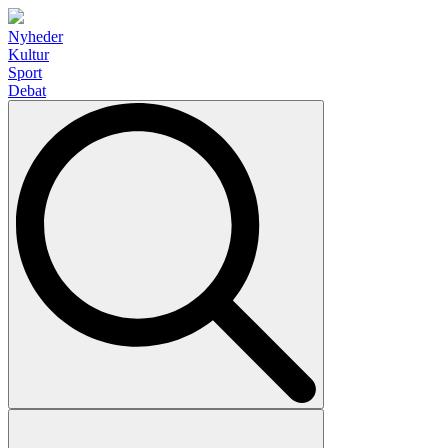
Nyheder
Kultur
Sport
Debat
Search
for: