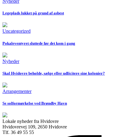
Nyheder
Legeplads lukket på grund af asbest
Uncategorized
Pokaleventyret sluttede før det kom i gang
Nyheder
Skal Hvidovre beholde, sælge eller udlicitere sine kolonier?
Arrangementer
Se solformørkelse ved Brøndby Havn
Lokale nyheder fra Hvidovre
Hvidovrevej 109, 2650 Hvidovre
Tlf. 36 49 55 55