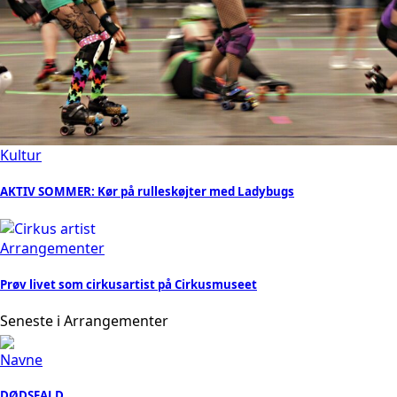
Kultur
AKTIV SOMMER: Kør på rulleskøjter med Ladybugs
Arrangementer
Prøv livet som cirkusartist på Cirkusmuseet
Seneste i Arrangementer
Navne
DØDSFALD