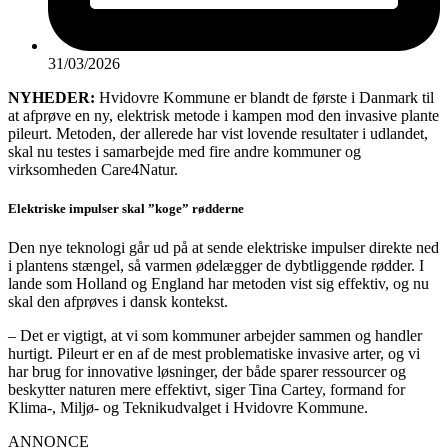
31/03/2026
NYHEDER:
Hvidovre Kommune er blandt de første i Danmark til
at afprøve en ny, elektrisk metode i kampen mod den invasive plante
pileurt. Metoden, der allerede har vist lovende resultater i udlandet,
skal nu testes i samarbejde med fire andre kommuner og
virksomheden Care4Natur.
Elektriske impulser skal ”koge” rødderne
Den nye teknologi går ud på at sende elektriske impulser direkte ned
i plantens stængel, så varmen ødelægger de dybtliggende rødder. I
lande som Holland og England har metoden vist sig effektiv, og nu
skal den afprøves i dansk kontekst.
– Det er vigtigt, at vi som kommuner arbejder sammen og handler
hurtigt. Pileurt er en af de mest problematiske invasive arter, og vi
har brug for innovative løsninger, der både sparer ressourcer og
beskytter naturen mere effektivt, siger Tina Cartey, formand for
Klima-, Miljø- og Teknikudvalget i Hvidovre Kommune.
ANNONCE