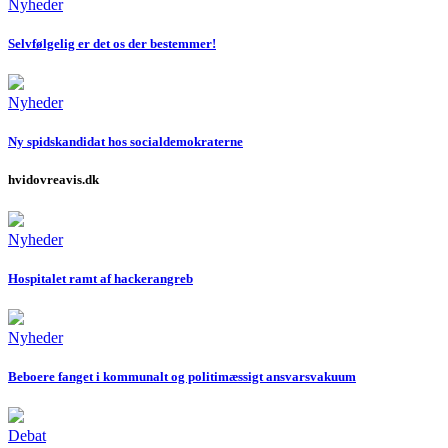
Nyheder
Selvfølgelig er det os der bestemmer!
Nyheder
Ny spidskandidat hos socialdemokraterne
hvidovreavis.dk
Nyheder
Hospitalet ramt af hackerangreb
Nyheder
Beboere fanget i kommunalt og politimæssigt ansvarsvakuum
Debat