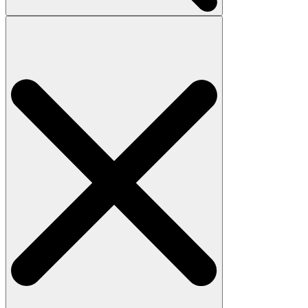
Search
for: