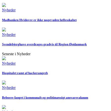
Nyheder
Madbanken Hvidovre er ikke noget uden fællesskabet
Nyheder
Svendebjerghave overdrages gradvis til Region Østdanmark
Seneste i Nyheder
Nyheder
Hospitalet ramt af hackerangreb
Nyheder
Beboere fanget i kommunalt og politimæssigt ansvarsvakuum