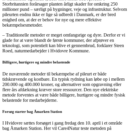
Storbritannien forårsager planten årligt skader for omkring 250
millioner pund – særligt på bygninger, veje og infrastruktur. Selvom
pileurten endnu ikke er lige så udbredt i Danmark, er der bred
enighed om, at der er behov for nye og mere effektive
bekæmpelsesmetoder.
– Traditionelle metoder er meget omfangsrige og dyre. Derfor er vi
glade for at være blandt de første kommuner, der afprøver en
teknologi, som potentielt kan blive et gennembrud, forklarer Steen
Roed, naturmedarbejder i Hvidovre Kommune.
Billigere, hurtigere og mindre belastende
De nuværende metoder til bekæmpelse af pileurt er både
tidskrævende og kostbare. En typisk rydning kan løbe op i mellem
200.000 og 400.000 kroner, og alternativer som opgravning eller
flere års afdækning kræver store ressourcer. Den nye elektriske
metode forventes at være både billigere, hurtigere og mindre fysisk
belastende for medarbejderne.
Forsøg starter bag Åmarken Station
I Hvidovre sættes forsøget i gang fredag den 10. april i et område
bag Åmarken Station. Her vil Care4Natur teste metoden på