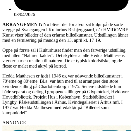
08/04/2026
ARRANGEMENT:
Nu bliver der for alvor sat kulør på de sorte
vægge på Svalegangen i Kulturhus Risbjerggaard, når HVIDOVRE
Kunst viser billeder af den erfarne billedkunstner. Udstillingen åbner
med en fernisering på mandag den 13. april kl. 17-19.
Oppe på første sal i Kulturhuset finder man den farverige udstilling
med titlen ”Naturen kalder”. Det skyldes at alle Hedda Matthesens
værker har en relation til naturen. De er typisk koloristiske, og de
fleste er malet med akryl på lærred.
Hedda Matthesen er født i 1946 og var udøvende billedkunstner i
70’erne og 80’erne. Bl.a. var hun med til at arrangere den store
kvindeudstilling på Charlottenborg i 1975. Senere udstillede hun
både separat og deltog i gruppeudstillinger på Glyptoteket, Hvidovre
Hovedbibliotek, Projekt Hus i København, Stadsbiblioteket i
Lyngby, Påskeudstillingen i Århus, Kvindegalleriet i Århus mfl. I
1977 var Hedda Matthesen medredaktør på ”Billedet som
kampmiddel”.
ANNONCE