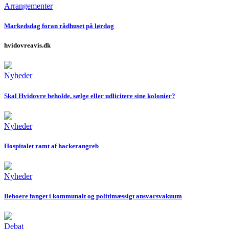
Arrangementer
Markedsdag foran rådhuset på lørdag
hvidovreavis.dk
Nyheder
Skal Hvidovre beholde, sælge eller udlicitere sine kolonier?
Nyheder
Hospitalet ramt af hackerangreb
Nyheder
Beboere fanget i kommunalt og politimæssigt ansvarsvakuum
Debat