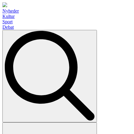
Nyheder
Kultur
Sport
Debat
Search
for: