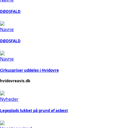
DØDSFALD
Navne
DØDSFALD
Navne
Cirkuspriser uddeles i Hvidovre
hvidovreavis.dk
Nyheder
Legeplads lukket på grund af asbest