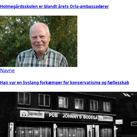
Holmegårdsskolen er blandt årets Orla-ambassadører
Navne
Han var en livslang forkæmper for konservatisme og fællesskab