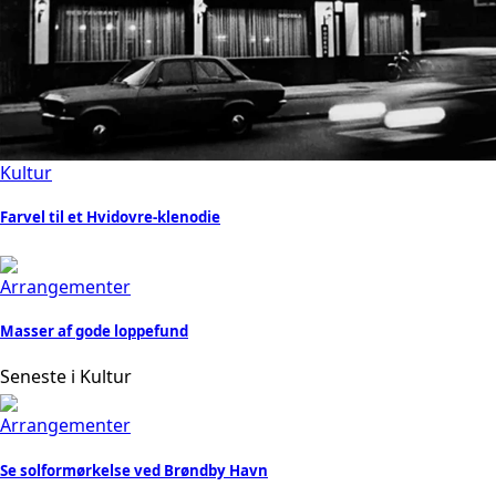
Kultur
Farvel til et Hvidovre-klenodie
Arrangementer
Masser af gode loppefund
Seneste i Kultur
Arrangementer
Se solformørkelse ved Brøndby Havn