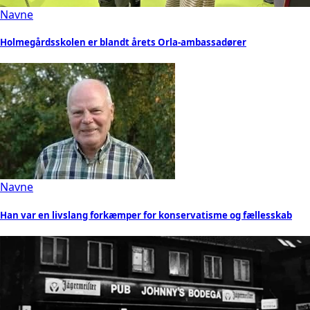
Navne
Holmegårdsskolen er blandt årets Orla-ambassadører
Navne
Han var en livslang forkæmper for konservatisme og fællesskab