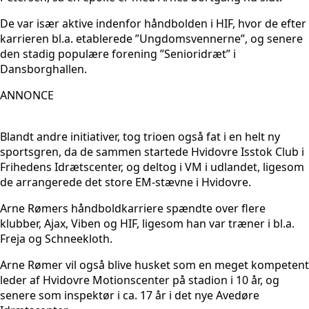
De var især aktive indenfor håndbolden i HIF, hvor de efter
karrieren bl.a. etablerede ”Ungdomsvennerne”, og senere
den stadig populære forening ”Senioridræt” i
Dansborghallen.
ANNONCE
Blandt andre initiativer, tog trioen også fat i en helt ny
sportsgren, da de sammen startede Hvidovre Isstok Club i
Frihedens Idrætscenter, og deltog i VM i udlandet, ligesom
de arrangerede det store EM-stævne i Hvidovre.
Arne Rømers håndboldkarriere spændte over flere
klubber, Ajax, Viben og HIF, ligesom han var træner i bl.a.
Freja og Schneekloth.
Arne Rømer vil også blive husket som en meget kompetent
leder af Hvidovre Motionscenter på stadion i 10 år, og
senere som inspektør i ca. 17 år i det nye Avedøre