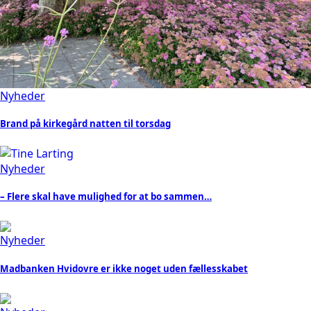
Nyheder
Brand på kirkegård natten til torsdag
Nyheder
– Flere skal have mulighed for at bo sammen…
Nyheder
Madbanken Hvidovre er ikke noget uden fællesskabet