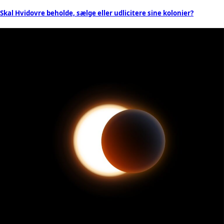
Skal Hvidovre beholde, sælge eller udlicitere sine kolonier?