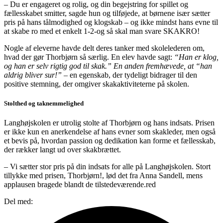
– Du er engageret og rolig, og din begejstring for spillet og
fællesskabet smitter, sagde hun og tilføjede, at børnene især sætter
pris på hans tålmodighed og klogskab – og ikke mindst hans evne til
at skabe ro med et enkelt 1-2-og så skal man svare SKAKRO!
Nogle af eleverne havde delt deres tanker med skolelederen om,
hvad der gør Thorbjørn så særlig. En elev havde sagt:
“Han er klog,
og han er selv rigtig god til skak.” En anden fremhævede, at “han
aldrig bliver sur!”
– en egenskab, der tydeligt bidrager til den
positive stemning, der omgiver skakaktiviteterne på skolen.
Stolthed og taknemmelighed
Langhøjskolen er utrolig stolte af Thorbjørn og hans indsats. Prisen
er ikke kun en anerkendelse af hans evner som skakleder, men også
et bevis på, hvordan passion og dedikation kan forme et fællesskab,
der rækker langt ud over skakbrættet.
– Vi sætter stor pris på din indsats for alle på Langhøjskolen. Stort
tillykke med prisen, Thorbjørn!, lød det fra Anna Sandell, mens
applausen bragede blandt de tilstedeværende.red
Del med: