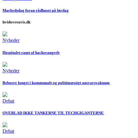
Markedsdag foran rådhuset på lørdag
hvidovreavis.dk
Nyheder
Hospitalet ramt af hackerangreb
Nyheder
Beboere fanget i kommunalt og politimæssigt ansvarsvakuum
Debat
OVERLAD IKKE TANKERNE TIL TECHGIGANTERNE
Debat