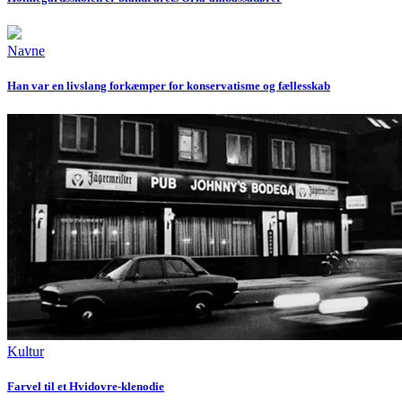
Navne
Han var en livslang forkæmper for konservatisme og fællesskab
Kultur
Farvel til et Hvidovre-klenodie