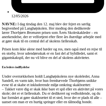
12/05/2026
NAVNE:
I dag tirsdag den 12. maj blev der fejret en særlig
begivenhed på Langhøjskolen. Her modtog den dedikerede
lærer
Thorbjørn Bromann
prisen som Årets Skoleskakleder – en
anerkendelse, der er velfortjent efter flere års ihærdige arbejde med
at gøre skak til en central del af skolens fællesskab.
Prisen kom ikke alene med hæder og ros, men også med en rejse til
en storby, hvor udendørsskak er en fast del af bybilledet, samt et
gigantskakspil, der nu vil blive en del af skolens aktiviteter.
En leders indflydelse
Under overrækkelsen holdt Langhøjskolens nye skoleleder, Anna
Sandell, en varm tale, hvor hun fremhævede Thorbjørns unikke
evne til at skabe et inkluderende miljø omkring skakbrættet:
– Takket være dig er skak ikke bare et spil eller en aktivitet på vores
skole; det er et fællesskab. Du er dedikeret og vedholdende, og du
har formået at gøre skakbrættet til et sted, hvor der er plads til alle –
uanset om man er en hurtig springer eller en tålmodig bonde.