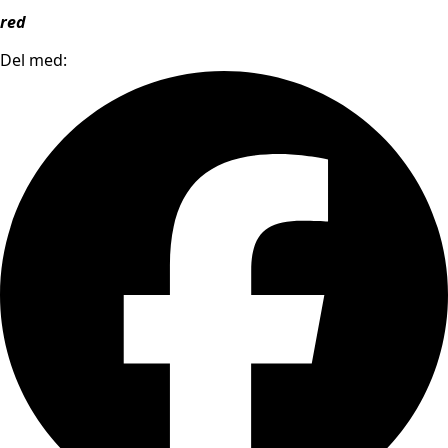
red
Del med: