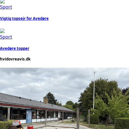
Sport
Vigtig topsejr for Avedøre
Sport
Avedøre topper
hvidovreavis.dk