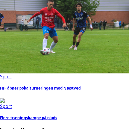
Sport
HIF åbner pokalturneringen mod Næstved
Sport
Flere træningskampe på plads