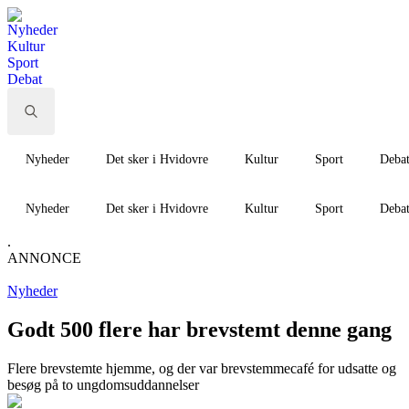
Nyheder
Kultur
Sport
Debat
Search
for:
Nyheder
Det sker i Hvidovre
Kultur
Sport
Deba
Nyheder
Det sker i Hvidovre
Kultur
Sport
Deba
.
ANNONCE
Nyheder
Godt 500 flere har brevstemt denne gang
Flere brevstemte hjemme, og der var brevstemmecafé for udsatte og
besøg på to ungdomsuddannelser