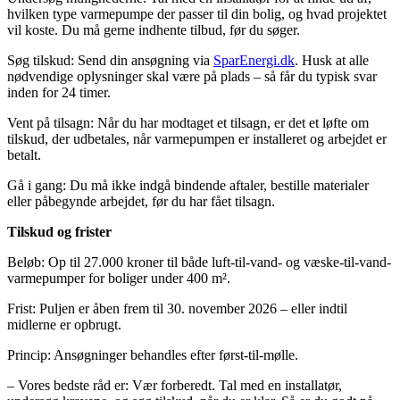
hvilken type varmepumpe der passer til din bolig, og hvad projektet
vil koste. Du må gerne indhente tilbud, før du søger.
Søg tilskud: Send din ansøgning via
SparEnergi.dk
. Husk at alle
nødvendige oplysninger skal være på plads – så får du typisk svar
inden for 24 timer.
Vent på tilsagn: Når du har modtaget et tilsagn, er det et løfte om
tilskud, der udbetales, når varmepumpen er installeret og arbejdet er
betalt.
Gå i gang: Du må ikke indgå bindende aftaler, bestille materialer
eller påbegynde arbejdet, før du har fået tilsagn.
Tilskud og frister
Beløb: Op til 27.000 kroner til både luft-til-vand- og væske-til-vand-
varmepumper for boliger under 400 m².
Frist: Puljen er åben frem til 30. november 2026 – eller indtil
midlerne er opbrugt.
Princip: Ansøgninger behandles efter først-til-mølle.
– Vores bedste råd er: Vær forberedt. Tal med en installatør,