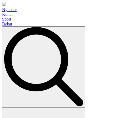
Nyheder
Kultur
Sport
Debat
Search
for: