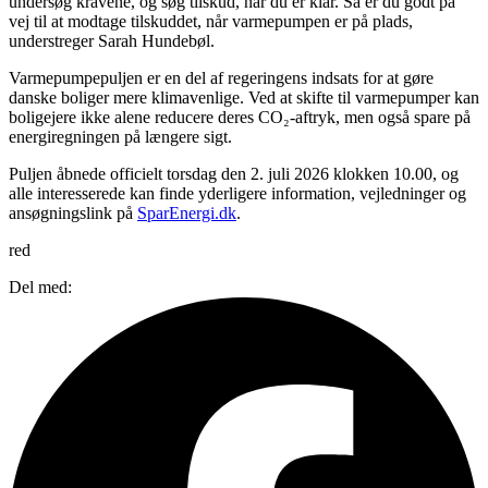
undersøg kravene, og søg tilskud, når du er klar. Så er du godt på
vej til at modtage tilskuddet, når varmepumpen er på plads,
understreger Sarah Hundebøl.
Varmepumpepuljen er en del af regeringens indsats for at gøre
danske boliger mere klimavenlige. Ved at skifte til varmepumper kan
boligejere ikke alene reducere deres CO₂-aftryk, men også spare på
energiregningen på længere sigt.
Puljen åbnede officielt torsdag den 2. juli 2026 klokken 10.00, og
alle interesserede kan finde yderligere information, vejledninger og
ansøgningslink på
SparEnergi.dk
.
red
Del med: