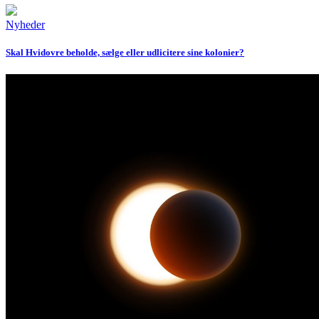
Nyheder
Skal Hvidovre beholde, sælge eller udlicitere sine kolonier?