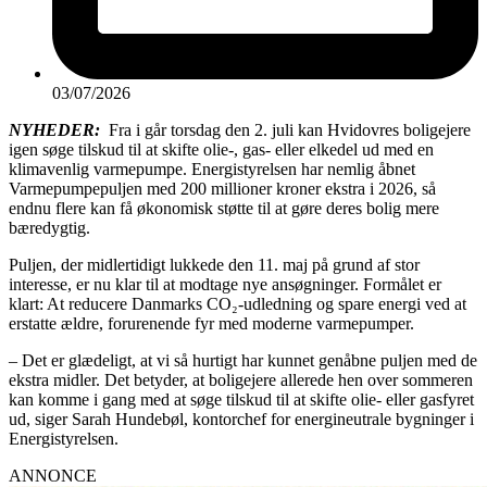
03/07/2026
NYHEDER:
Fra i går torsdag den 2. juli kan Hvidovres boligejere
igen søge tilskud til at skifte olie-, gas- eller elkedel ud med en
klimavenlig varmepumpe. Energistyrelsen har nemlig åbnet
Varmepumpepuljen med 200 millioner kroner ekstra i 2026, så
endnu flere kan få økonomisk støtte til at gøre deres bolig mere
bæredygtig.
Puljen, der midlertidigt lukkede den 11. maj på grund af stor
interesse, er nu klar til at modtage nye ansøgninger. Formålet er
klart: At reducere Danmarks CO₂-udledning og spare energi ved at
erstatte ældre, forurenende fyr med moderne varmepumper.
– Det er glædeligt, at vi så hurtigt har kunnet genåbne puljen med de
ekstra midler. Det betyder, at boligejere allerede hen over sommeren
kan komme i gang med at søge tilskud til at skifte olie- eller gasfyret
ud, siger Sarah Hundebøl, kontorchef for energineutrale bygninger i
Energistyrelsen.
ANNONCE