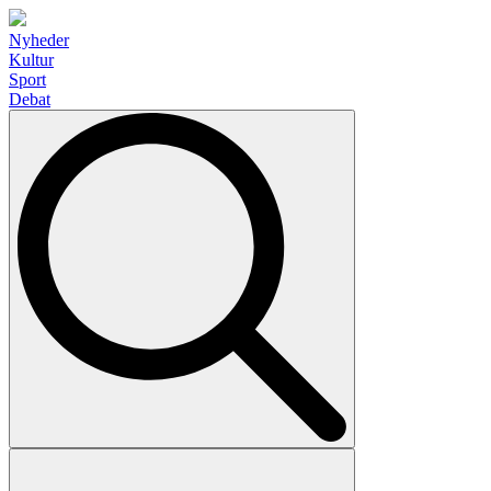
Nyheder
Kultur
Sport
Debat
Search
for: