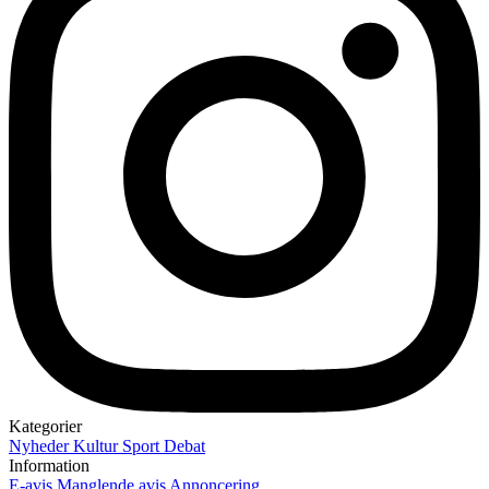
Kategorier
Nyheder
Kultur
Sport
Debat
Information
E-avis
Manglende avis
Annoncering