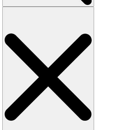
Search
for: