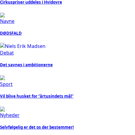
Cirkuspriser uddeles i Hvidovre
Navne
DØDSFALD
Debat
Det savnes i ambitionerne
Sport
Vil blive husket for ”årtusindets mål”
Nyheder
Selvfølgelig er det os der bestemmer!