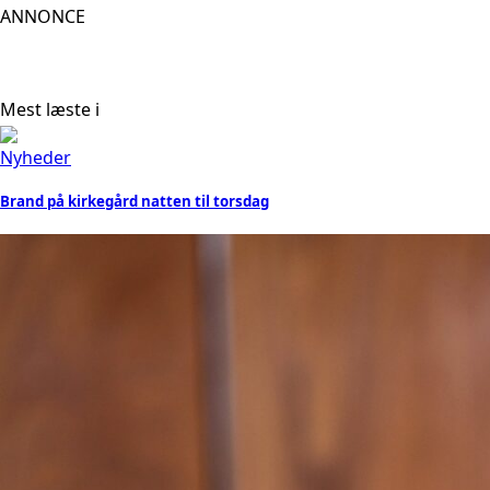
ANNONCE
Mest læste i
Nyheder
Brand på kirkegård natten til torsdag